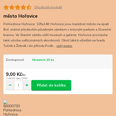
Ohodnotit produkt
město Hořovice
Pohlednice Hořovice 105x148. Hořovice jsou malebné město na úpatí
Brd, známé především půvabným zámkem s krásným parkem a Sluneční
branou. Ve Starém zámku sídlí muzeum a galerie. Hořovice proslavila
také výroba světoznámých akordeonů. Okolí láká k výletům na hrady
Točník a Žebrák i do přírody Podb...
celý popis
Dostupnost
Skladem 25 ks
9,00 Kč
/
ks
7,44 Kč
bez DPH
Přidat do košíku