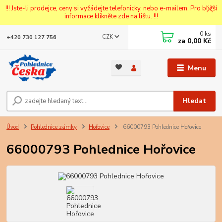
!!! Jste-li prodejce, ceny si vyžádejte telefonicky, nebo e-mailem. Pro bližší
informace klikněte zde na lištu. !!!
0
ks
CZK
+420 730 127 756
za
0,00 Kč
Menu
Hledat
Úvod
Pohlednice zámky
Hořovice
66000793 Pohlednice Hořovice
66000793 Pohlednice Hořovice