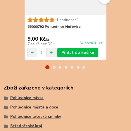
1 hodnocení
66000792 Pohlednice Hořovice
66000791 Po
9,00 Kč
9,00 Kč
/
ks
/
k
Skladem 31 ks
7,44 Kč
bez DPH
7,44 Kč
bez 
Přidat do košíku
Zboží zařazeno v kategoriích
Pohlednice místa
Pohlednice města a obce
Pohlednice letecké snímky
Středočeský kraj