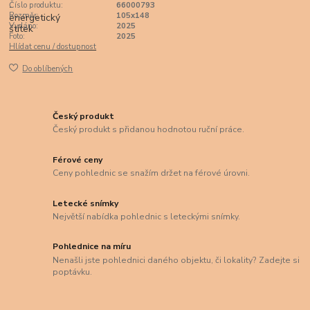
Číslo produktu:
66000793
Rozměr:
105x148
Vydáno:
2025
Foto:
2025
Hlídat cenu / dostupnost
Do oblíbených
Český produkt
Český produkt s přidanou hodnotou ruční práce.
Férové ceny
Ceny pohlednic se snažím držet na férové úrovni.
Letecké snímky
Největší nabídka pohlednic s leteckými snímky.
Pohlednice na míru
Nenašli jste pohlednici daného objektu, či lokality? Zadejte si
poptávku.