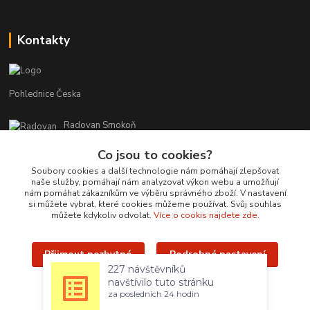
Kontakty
Pohlednice Česka
Radovan Smokoň
+420 730 127 756
Co jsou to cookies?
r.smokon@pohlednicecr.cz
Soubory cookies a další technologie nám pomáhají zlepšovat
naše služby, pomáhají nám analyzovat výkon webu a umožňují
nám pomáhat zákazníkům ve výběru správného zboží. V nastavení
si můžete vybrat, které cookies můžeme používat. Svůj souhlas
můžete kdykoliv odvolat.
Více o cookis najdete zde.
Přijmout nezbytné
Podrobné nastavení
Upravit sběr cookies.
227 návštěvníků
navštívilo tuto stránku
Přijmout všechny
za posledních 24 hodin
Radovan Smokoň - 2019 - www.foto-lokalit.cz