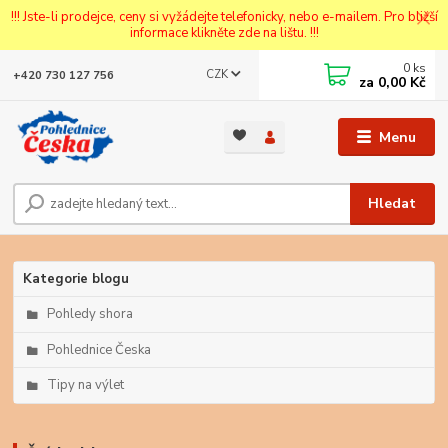
!!! Jste-li prodejce, ceny si vyžádejte telefonicky, nebo e-mailem. Pro bližší
informace klikněte zde na lištu. !!!
0
ks
CZK
+420 730 127 756
za
0,00 Kč
Menu
Hledat
Kategorie blogu
Pohledy shora
Pohlednice Česka
Tipy na výlet