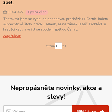
zpět.
13
.
04
.
2022
Tipy na výlet
Tentokrát jsem se vydal na pohodovou procházku z Černic, kolem
Albrechtické štoly, hrádku Alberk, až na zámek Jezeří. Prohlédl si
hraběcí kapli a vrátil se spodem zpět do Černic.
celý článek
strana
z 1
Nepropásněte novinky, akce a
slevy!
Přihlásit se