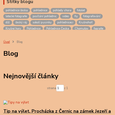
Štítky blogu
pohlednice česka
pohlednice
pohledy shora
fotolet
letecké fotografie
posílání pohlednic
video
fly
fotografování
důl
český ráj
sokolí pusinky
pohlednicecr
Krušnohoří
Krušné hory
Pohlednice
Pohlednice Česka
Chomutov
fografie
smokoň
střední čechy
czech
Nymburk
Mělník
Poděbrady
Kutná Hora
Liblice
Kouřim
Nelahozeves
Veltrusy
Lipany
Úvod
Blog
Kadaň
Klášterec
Klášterec nad Ohří
Cesna
šumburk
Blog
egerberg
lestkov
poohří
podkrušnohoří
ohře
fotografování interiérů
interiéry
interiér
Jáchymovské peklo
Jáchymov
peklo
lágr
lágry
Nejnovější články
strana
z 1
Tip na výlet. Procházka z Černic na zámek Jezeří a