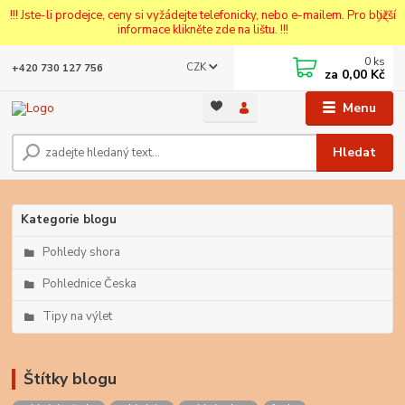
!!! Jste-li prodejce, ceny si vyžádejte telefonicky, nebo e-mailem. Pro bližší
informace klikněte zde na lištu. !!!
0
ks
CZK
+420 730 127 756
za
0,00 Kč
Menu
Hledat
Kategorie blogu
Pohledy shora
Pohlednice Česka
Tipy na výlet
Štítky blogu