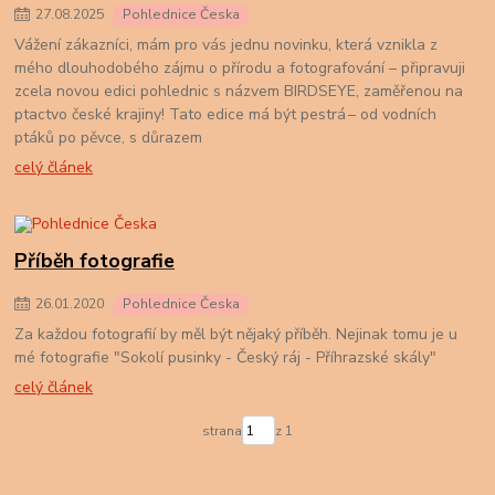
27
.
08
.
2025
Pohlednice Česka
Vážení zákazníci, mám pro vás jednu novinku, která vznikla z
mého dlouhodobého zájmu o přírodu a fotografování – připravuji
zcela novou edici pohlednic s názvem BIRDSEYE, zaměřenou na
ptactvo české krajiny! Tato edice má být pestrá – od vodních
ptáků po pěvce, s důrazem
celý článek
Příběh fotografie
26
.
01
.
2020
Pohlednice Česka
Za každou fotografií by měl být nějaký příběh. Nejinak tomu je u
mé fotografie "Sokolí pusinky - Český ráj - Příhrazské skály"
celý článek
strana
z 1