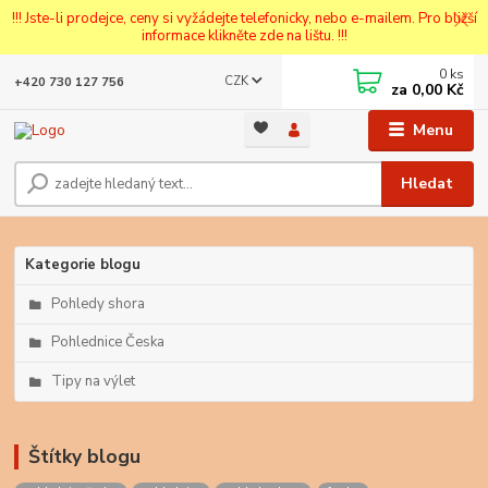
!!! Jste-li prodejce, ceny si vyžádejte telefonicky, nebo e-mailem. Pro bližší
informace klikněte zde na lištu. !!!
0
ks
CZK
+420 730 127 756
za
0,00 Kč
Menu
Hledat
Kategorie blogu
Pohledy shora
Pohlednice Česka
Tipy na výlet
Štítky blogu