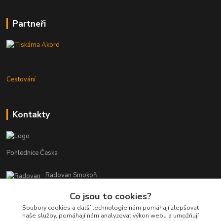
Partneři
Cestování
Kontakty
Pohlednice Česka
Radovan Smokoň
+420 730 127 756
Co jsou to cookies?
r.smokon@pohlednicecr.cz
Soubory cookies a další technologie nám pomáhají zlepšovat
naše služby, pomáhají nám analyzovat výkon webu a umožňují