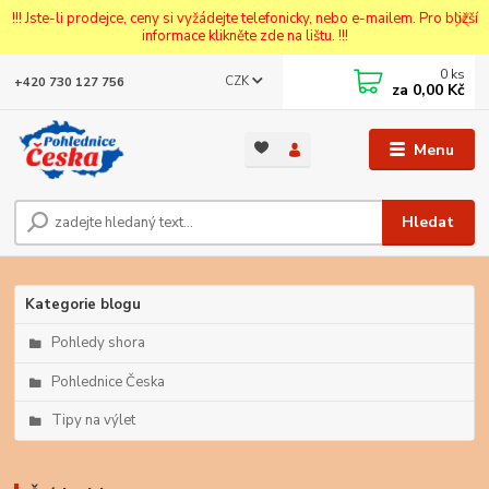
!!! Jste-li prodejce, ceny si vyžádejte telefonicky, nebo e-mailem. Pro bližší
informace klikněte zde na lištu. !!!
0
ks
CZK
+420 730 127 756
za
0,00 Kč
Menu
Hledat
Kategorie blogu
Pohledy shora
Pohlednice Česka
Tipy na výlet