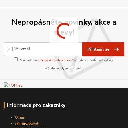
Nepropásněte novinky, akce a
slevy!
Přihlásit se
Souhlasím se
zpracováním osobních údajů
za účelem rozesílky newsletteru.
Můžete se kdykoli odhlásit.
Informace pro zákazníky
O nás
Jak nakupovat