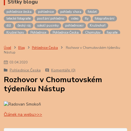
Štítky blogu
pohlednice česka
pohlednice
pohledy shora
fotolet
letecké fotografie
posílání pohlednic
video
fly
fotografování
důl
český ráj
sokolí pusinky
pohlednicecr
Krušnohoří
Krušné hory
Pohlednice
Pohlednice Česka
Chomutov
fografie
smokoň
střední čechy
czech
Nymburk
Mělník
Poděbrady
Kutná Hora
Liblice
Kouřim
Nelahozeves
Veltrusy
Lipany
Úvod
Blog
Pohlednice Česka
Rozhovor v Chomutovském týdeníku
Nástup
Kadaň
Klášterec
Klášterec nad Ohří
Cesna
šumburk
egerberg
lestkov
poohří
podkrušnohoří
ohře
03
.
04
.
2020
fotografování interiérů
interiéry
interiér
Jáchymovské peklo
Pohlednice Česka
Komentáře (0)
Jáchymov
peklo
lágr
lágry
Rozhovor v Chomutovském
týdeníku Nástup
Článek na webu>>>