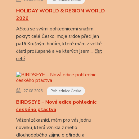
HOLIDAY WORLD & REGION WORLD
2026
Ačkoli se svými pohlednicemi snažím
pokrýt celé Česko, moje srdce přeci jen
patří Krušným horám, které mám z velké
části prošlapané a ve kterých jsem ...
číst
celé
27.08.2025
Pohlednice Česka
BIRDSEYE – Nová edice pohlednic
českého ptactva
Vážení zákazníci, mám pro vás jednu
novinku, která vznikla z mého
dlouhodobého zájmu o přírodu a