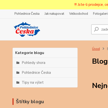
!!! Jste-li prodejce, 
Pohlednice Česka
Jak nakupovat
Velkoobchod
Fotogaleri
Prode
Zar
Úvod
Kategorie blogu
Blog
Pohledy shora
Pohlednice Česka
Tipy na výlet
Nejn
Štítky blogu