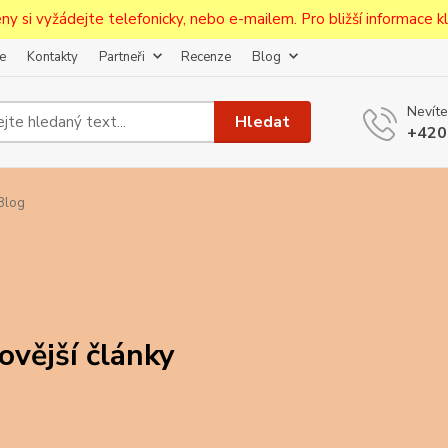
ceny si vyžádejte telefonicky, nebo e-mailem. Pro bližší informace kli
e
Kontakty
Partneři
Recenze
Blog
Upozornění pro prodejce!
Nevíte
jcům bude po zaregistrování nastavena sleva, případně upravena 
Hledat
+420
první objednávce.
--------------------------------------------------------------------------
egistrujte svůj E-mail aby vám neutekly novinky na Pohlednicích Č
Blog
Odeslat
Přeji si odebírat novinky e-mailem dle
podmínek zpracování osobních údajů
.
Souhlasím se
zpracováním osobních údajů
pro účely registrace.
ovější články
Zavřít