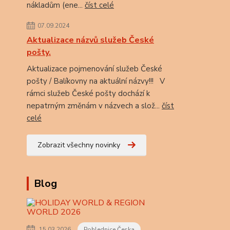
nákladům (ene...
číst celé
07.09.2024
Aktualizace názvů služeb České
pošty.
Aktualizace pojmenování služeb České
pošty / Balíkovny na aktuální názvy!!! V
rámci služeb České pošty dochází k
nepatrným změnám v názvech a slož...
číst
celé
Zobrazit všechny novinky
Blog
15.03.2026
Pohlednice Česka