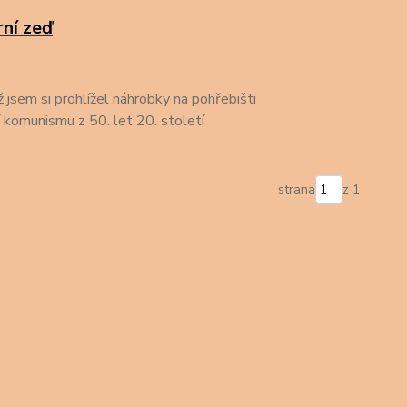
rní zeď
 jsem si prohlížel náhrobky na pohřebišti
komunismu z 50. let 20. století
strana
z 1