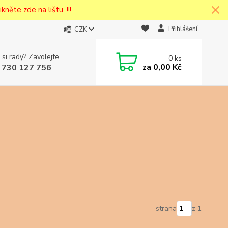
kněte zde na lištu. !!!
Přihlášení
CZK
 si rady? Zavolejte.
0
ks
cena v
za
0,00 Kč
 730 127 756
eska
strana
z 1