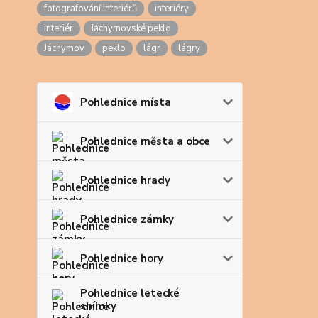
fotografování interiérů
interiéry
interiér
Jáchymovské peklo
Jáchymov
peklo
lágr
lágry
Pohlednice místa
Pohlednice města a obce
Pohlednice hrady
Pohlednice zámky
Pohlednice hory
Pohlednice letecké
snímky