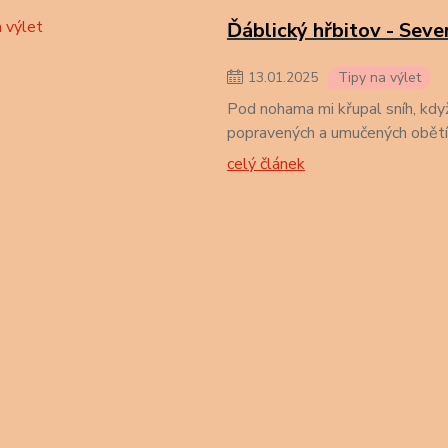
Ďáblický hřbitov - Seve
13
.
01
.
2025
Tipy na výlet
Pod nohama mi křupal sníh, když
popravených a umučených obětí 
celý článek