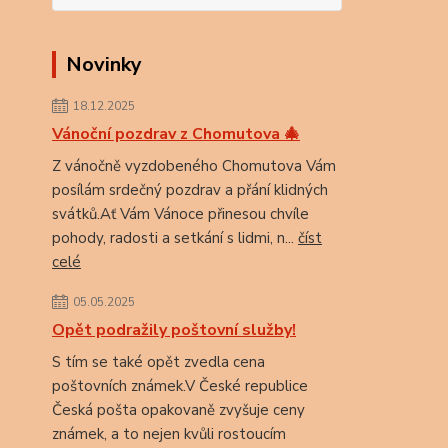
Novinky
18.12.2025
Vánoční pozdrav z Chomutova 🎄
Z vánočně vyzdobeného Chomutova Vám
posílám srdečný pozdrav a přání klidných
svátků.Ať Vám Vánoce přinesou chvíle
pohody, radosti a setkání s lidmi, n...
číst
celé
05.05.2025
Opět podražily poštovní služby!
S tím se také opět zvedla cena
poštovních známek.V České republice
Česká pošta opakovaně zvyšuje ceny
známek, a to nejen kvůli rostoucím