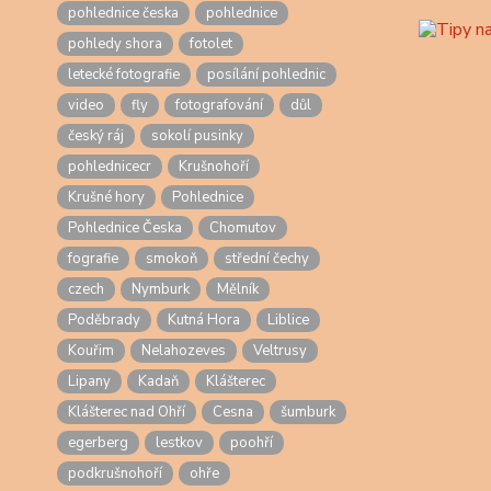
pohlednice česka
pohlednice
pohledy shora
fotolet
letecké fotografie
posílání pohlednic
video
fly
fotografování
důl
český ráj
sokolí pusinky
pohlednicecr
Krušnohoří
Krušné hory
Pohlednice
Pohlednice Česka
Chomutov
fografie
smokoň
střední čechy
czech
Nymburk
Mělník
Poděbrady
Kutná Hora
Liblice
Kouřim
Nelahozeves
Veltrusy
Lipany
Kadaň
Klášterec
Klášterec nad Ohří
Cesna
šumburk
egerberg
lestkov
poohří
podkrušnohoří
ohře