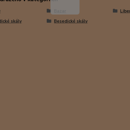
O
Bazar
Libe
ické skály
Besedické skály