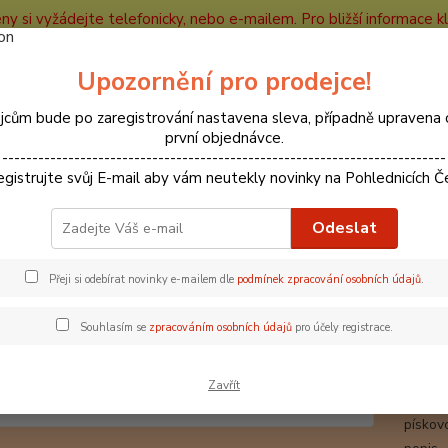
ceny si vyžádejte telefonicky, nebo e-mailem. Pro bližší informace kli
e
Kontakty
Partneři
Recenze
Blog
Upozornění pro prodejce!
Nevíte
jcům bude po zaregistrování nastavena sleva, případně upravena 
Hledat
+420
první objednávce.
--------------------------------------------------------------------------
egistrujte svůj E-mail aby vám neutekly novinky na Pohlednicích Č
CHKO
CHKO Český Ráj
66000035 Pohlednice Besedické skály
Odeslat
0035 Pohlednice Besedické ská
Přeji si odebírat novinky e-mailem dle
podmínek zpracování osobních údajů
.
Souhlasím se
zpracováním osobních údajů
pro účely registrace.
Bese
Pohled
Zavřít
poblíž
pískov