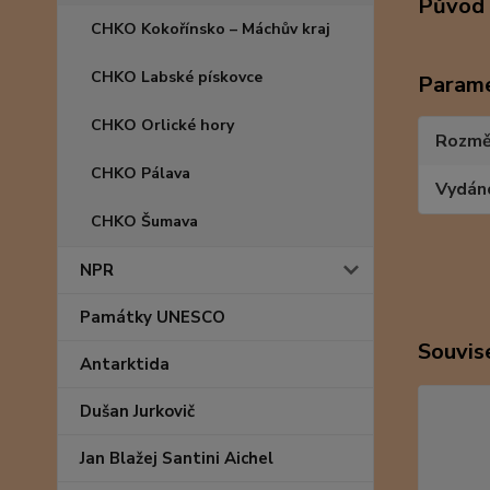
Původ 
CHKO Kokořínsko – Máchův kraj
CHKO Labské pískovce
Param
CHKO Orlické hory
Rozmě
CHKO Pálava
Vydán
CHKO Šumava
NPR
Památky UNESCO
Souvise
Antarktida
Dušan Jurkovič
Jan Blažej Santini Aichel