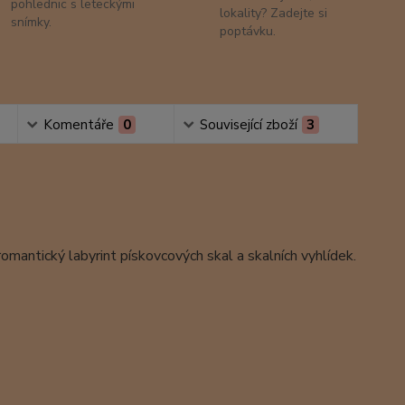
pohlednic s leteckými
lokality? Zadejte si
snímky.
poptávku.
Komentáře
0
Související zboží
3
omantický labyrint pískovcových skal a skalních vyhlídek.