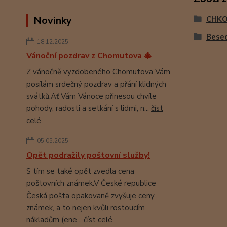
Novinky
CHK
Besed
18.12.2025
Vánoční pozdrav z Chomutova 🎄
Z vánočně vyzdobeného Chomutova Vám
posílám srdečný pozdrav a přání klidných
svátků.Ať Vám Vánoce přinesou chvíle
pohody, radosti a setkání s lidmi, n...
číst
celé
05.05.2025
Opět podražily poštovní služby!
S tím se také opět zvedla cena
poštovních známek.V České republice
Česká pošta opakovaně zvyšuje ceny
známek, a to nejen kvůli rostoucím
nákladům (ene...
číst celé