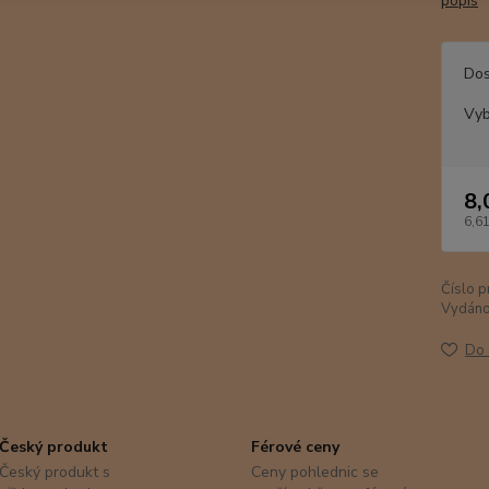
popis
Dos
Vyb
8,
6,61
Číslo p
Vydáno
Do 
Český produkt
Férové ceny
Český produkt s
Ceny pohlednic se