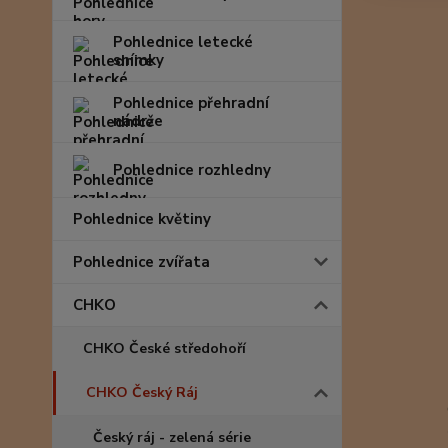
Pohlednice letecké
snímky
Pohlednice přehradní
nádrže
Pohlednice rozhledny
Pohlednice květiny
Pohlednice zvířata
CHKO
CHKO České středohoří
CHKO Český Ráj
Český ráj - zelená série