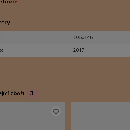
zboží
etry
r
105x148
o
2017
jící zboží
3