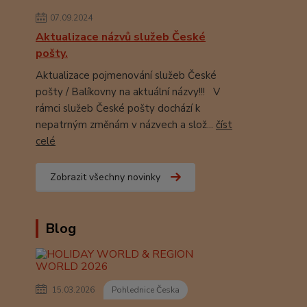
07.09.2024
Aktualizace názvů služeb České
pošty.
Aktualizace pojmenování služeb České
pošty / Balíkovny na aktuální názvy!!! V
rámci služeb České pošty dochází k
nepatrným změnám v názvech a slož...
číst
celé
Zobrazit všechny novinky
Blog
15.03.2026
Pohlednice Česka