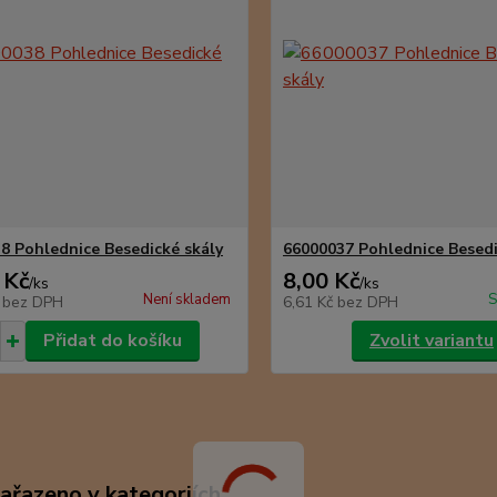
8 Pohlednice Besedické skály
66000037 Pohlednice Besedi
 Kč
8,00 Kč
/
ks
/
ks
Není skladem
S
č
bez DPH
6,61 Kč
bez DPH
Přidat do košíku
Zvolit variantu
zařazeno v kategoriích