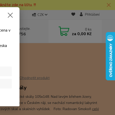
kněte zde na lištu. !!!
Přihlášení
CZK
 si rady? Zavolejte.
0
ks
cena v
za
0,00 Kč
 730 127 756
eska
ly
Ohodnotit produkt
dické skály
nice Besedické skály 105x148. Nad levým břehem Jizery,
 obce Besedice v Českém ráji, se nachází romantický labyrint
cových skal a skalních vyhlídek. Foto: Radovan Smokoň
celý