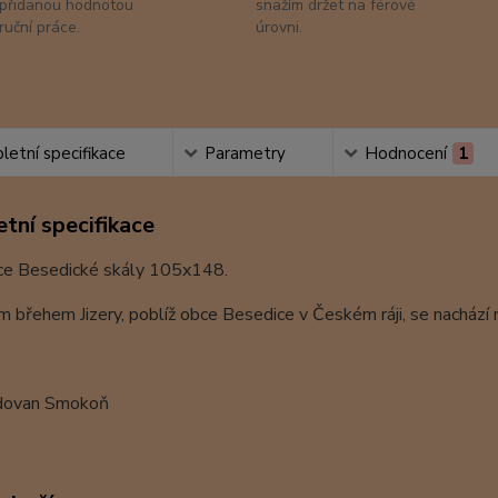
přidanou hodnotou
snažím držet na férové
ruční práce.
úrovni.
etní specifikace
Parametry
Hodnocení
1
tní specifikace
ce Besedické skály 105x148.
 břehem Jizery, poblíž obce Besedice v Českém ráji, se nachází r
dovan Smokoň