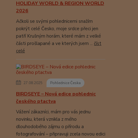
HOLIDAY WORLD & REGION WORLD
2026
Ačkoli se svými pohlednicemi snažím
pokrýt celé Česko, moje srdce přeci jen
patří Krušným horám, které mám z velké
části prošlapané a ve kterých jsem ...
číst
celé
27.08.2025
Pohlednice Česka
BIRDSEYE – Nová edice pohlednic
českého ptactva
Vážení zákazníci, mám pro vás jednu
novinku, která vznikla z mého
dlouhodobého zájmu o přírodu a
fotografování – připravuji zcela novou edici