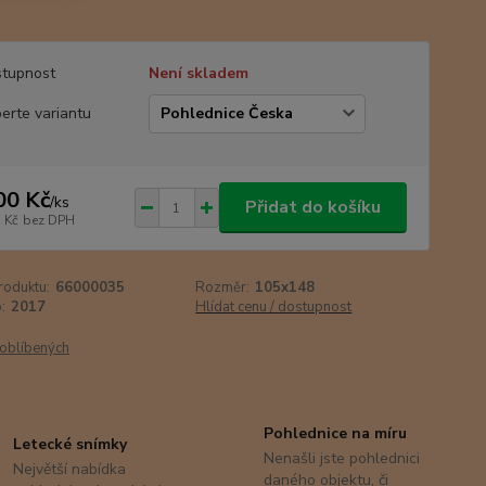
tupnost
Není skladem
erte variantu
00 Kč
/
ks
Přidat do košíku
 Kč
bez DPH
roduktu:
66000035
Rozměr:
105x148
:
2017
Hlídat cenu / dostupnost
oblíbených
Pohlednice na míru
Letecké snímky
Nenašli jste pohlednici
Největší nabídka
daného objektu, či