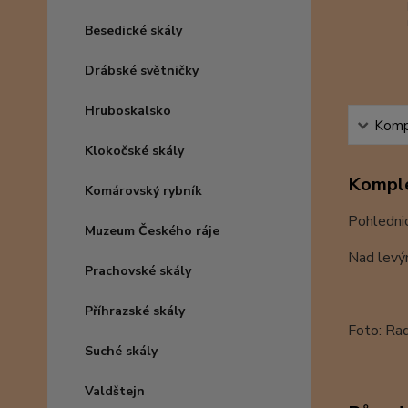
Besedické skály
Drábské světničky
Hruboskalsko
Kompl
Klokočské skály
Komple
Komárovský rybník
Pohledni
Muzeum Českého ráje
Nad levým
Prachovské skály
Příhrazské skály
Foto: Ra
Suché skály
Valdštejn