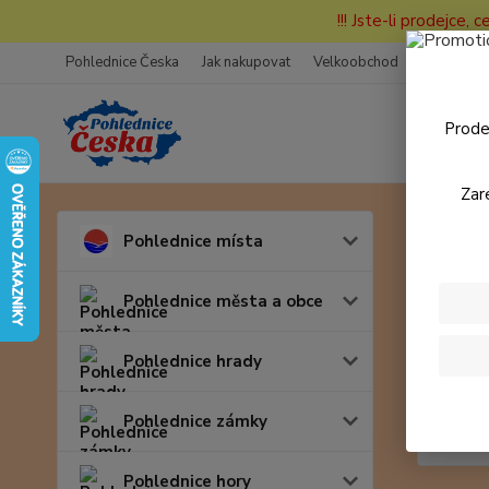
!!! Jste-li prodejce, 
Pohlednice Česka
Jak nakupovat
Velkoobchod
Fotogaleri
Prode
Zar
Úvod
Pohlednice místa
6600
Pohlednice města a obce
Pohlednice hrady
Pohlednice zámky
Pohlednice hory