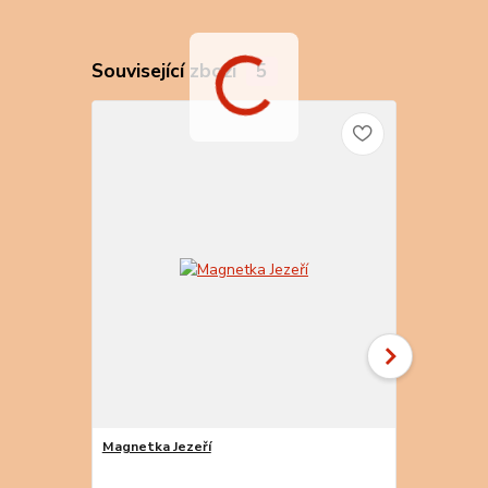
Související zboží
5
Magnetka Jezeří
Magnetka Je