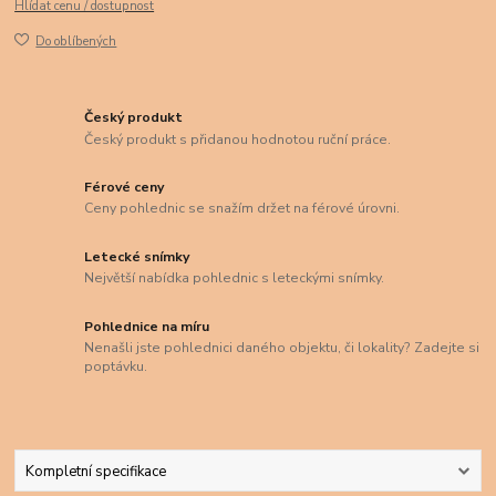
Hlídat cenu / dostupnost
Do oblíbených
Český produkt
Český produkt s přidanou hodnotou ruční práce.
Férové ceny
Ceny pohlednic se snažím držet na férové úrovni.
Letecké snímky
Největší nabídka pohlednic s leteckými snímky.
Pohlednice na míru
Nenašli jste pohlednici daného objektu, či lokality? Zadejte si
poptávku.
Kompletní specifikace