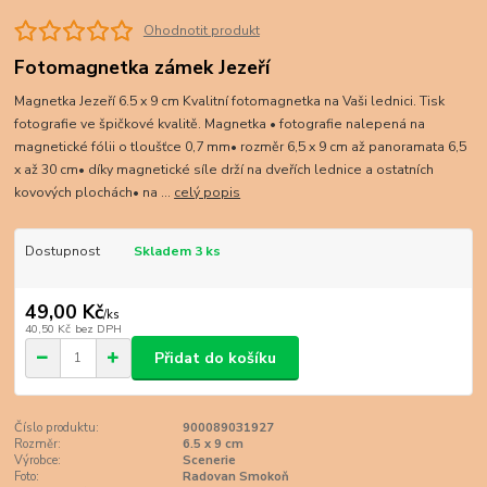
Ohodnotit produkt
Fotomagnetka zámek Jezeří
Magnetka Jezeří 6.5 x 9 cm Kvalitní fotomagnetka na Vaši lednici. Tisk
fotografie ve špičkové kvalitě. Magnetka • fotografie nalepená na
magnetické fólii o tloušťce 0,7 mm• rozměr 6,5 x 9 cm až panoramata 6,5
x až 30 cm• díky magnetické síle drží na dveřích lednice a ostatních
kovových plochách• na ...
celý popis
Dostupnost
Skladem 3 ks
49,00 Kč
/
ks
40,50 Kč
bez DPH
Přidat do košíku
Číslo produktu:
900089031927
Rozměr:
6.5 x 9 cm
Výrobce:
Scenerie
Foto:
Radovan Smokoň