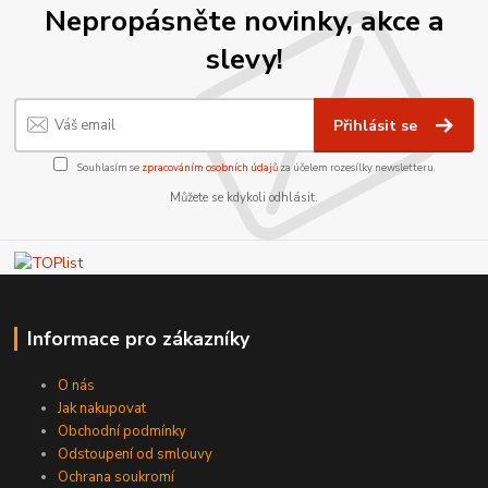
Nepropásněte novinky, akce a
slevy!
Přihlásit se
Souhlasím se
zpracováním osobních údajů
za účelem rozesílky newsletteru.
Můžete se kdykoli odhlásit.
Informace pro zákazníky
O nás
Jak nakupovat
Obchodní podmínky
Odstoupení od smlouvy
Ochrana soukromí