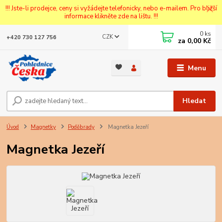
!!! Jste-li prodejce, ceny si vyžádejte telefonicky, nebo e-mailem. Pro bližší
informace klikněte zde na lištu. !!!
0
ks
CZK
+420 730 127 756
za
0,00 Kč
Menu
Hledat
Úvod
Magnetky
Poděbrady
Magnetka Jezeří
Magnetka Jezeří