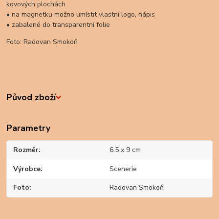
kovových plochách
• na magnetku možno umístit vlastní logo, nápis
• zabalené do transparentní folie
Foto: Radovan Smokoň
Původ zboží
Parametry
Rozměr
6.5 x 9 cm
Výrobce
Scenerie
Foto
Radovan Smokoň