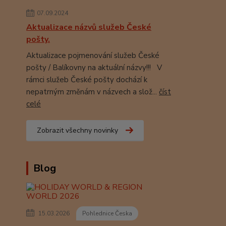
07.09.2024
Aktualizace názvů služeb České
pošty.
Aktualizace pojmenování služeb České
pošty / Balíkovny na aktuální názvy!!! V
rámci služeb České pošty dochází k
nepatrným změnám v názvech a slož...
číst
celé
Zobrazit všechny novinky
Blog
15.03.2026
Pohlednice Česka