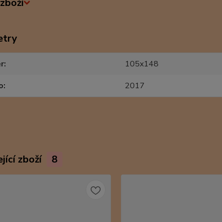
zboží
etry
r
105x148
o
2017
jící zboží
8