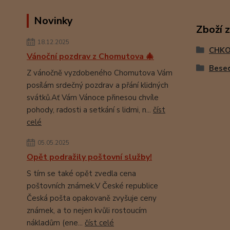
Novinky
Zboží 
18.12.2025
CHK
Vánoční pozdrav z Chomutova 🎄
Besed
Z vánočně vyzdobeného Chomutova Vám
posílám srdečný pozdrav a přání klidných
svátků.Ať Vám Vánoce přinesou chvíle
pohody, radosti a setkání s lidmi, n...
číst
celé
05.05.2025
Opět podražily poštovní služby!
S tím se také opět zvedla cena
poštovních známek.V České republice
Česká pošta opakovaně zvyšuje ceny
známek, a to nejen kvůli rostoucím
nákladům (ene...
číst celé