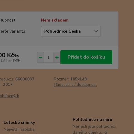
tupnost
Není skladem
erte variantu
00 Kč
/
ks
Přidat do košíku
 Kč
bez DPH
roduktu:
66000037
Rozměr:
105x148
:
2017
Hlídat cenu / dostupnost
oblíbených
Pohlednice na míru
Letecké snímky
Nenašli jste pohlednici
Největší nabídka
daného objektu, či