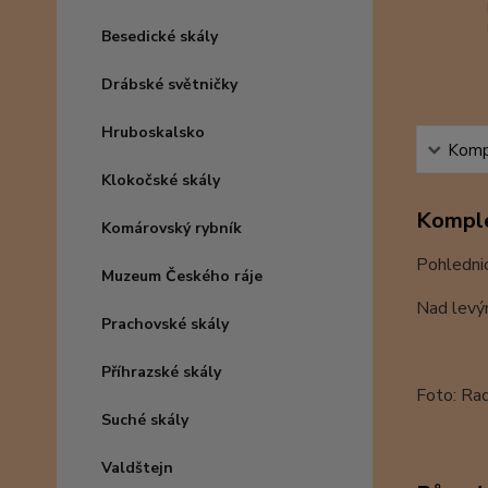
Besedické skály
Drábské světničky
Hruboskalsko
Kompl
Klokočské skály
Komple
Komárovský rybník
Pohledni
Muzeum Českého ráje
Nad levým
Prachovské skály
Příhrazské skály
Foto: Ra
Suché skály
Valdštejn