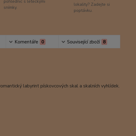
pohlednic s leteckými
lokality? Zadejte si
snímky.
poptávku.
Komentáře
0
Související zboží
8
omantický labyrint pískovcových skal a skalních vyhlídek.