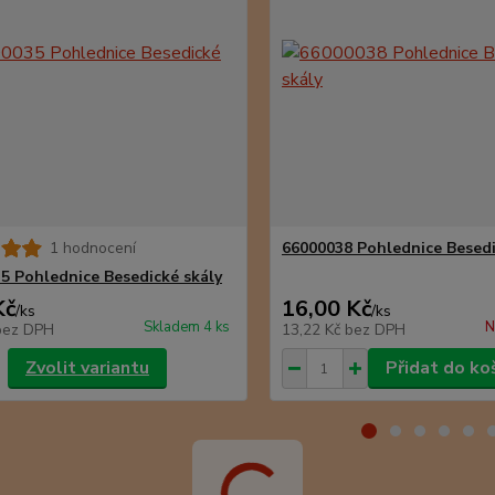
1 hodnocení
66000038 Pohlednice Besedi
5 Pohlednice Besedické skály
Kč
16,00 Kč
/
ks
/
ks
Skladem 4 ks
N
bez DPH
13,22 Kč
bez DPH
Zvolit variantu
Přidat do ko