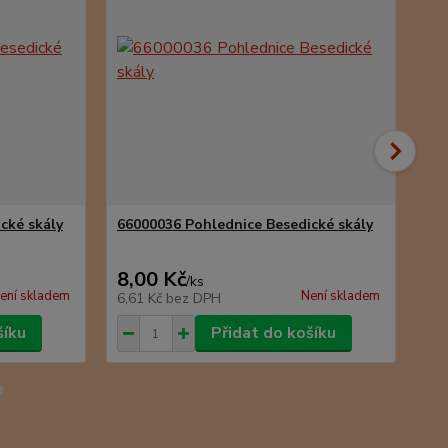
cké skály
66000036 Pohlednice Besedické skály
66
8,00 Kč
8,
/
ks
ení skladem
Není skladem
6,61 Kč
bez DPH
6,6
šíku
Přidat do košíku