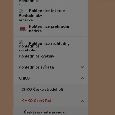
Pohlednice letecké
snímky
Pohlednice přehradní
nádrže
Pohlednice rozhledny
Pohlednice květiny
Pohlednice zvířata
CHKO
CHKO České středohoří
CHKO Český Ráj
Český ráj - zelená série