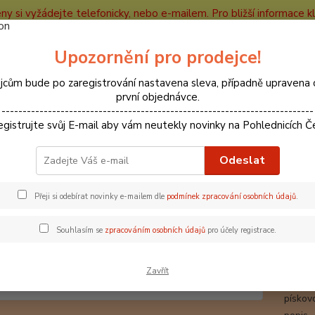
ceny si vyžádejte telefonicky, nebo e-mailem. Pro bližší informace kli
e
Kontakty
Partneři
Recenze
Blog
Upozornění pro prodejce!
Nevíte
jcům bude po zaregistrování nastavena sleva, případně upravena 
Hledat
+420
první objednávce.
--------------------------------------------------------------------------
egistrujte svůj E-mail aby vám neutekly novinky na Pohlednicích Č
CHKO
CHKO Český Ráj
66000037 Pohlednice Besedické skály
Odeslat
0037 Pohlednice Besedické ská
Přeji si odebírat novinky e-mailem dle
podmínek zpracování osobních údajů
.
Souhlasím se
zpracováním osobních údajů
pro účely registrace.
Bese
Pohled
Zavřít
poblíž
pískov