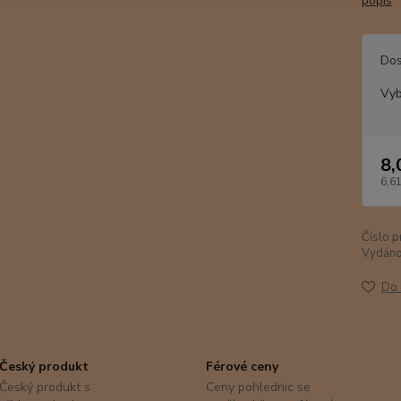
popis
Dos
Vyb
8,
6,61
Číslo p
Vydáno
Do 
Český produkt
Férové ceny
Český produkt s
Ceny pohlednic se