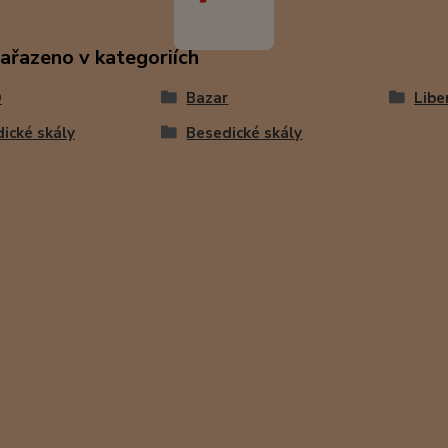
zařazeno v kategoriích
O
Bazar
Libe
ické skály
Besedické skály