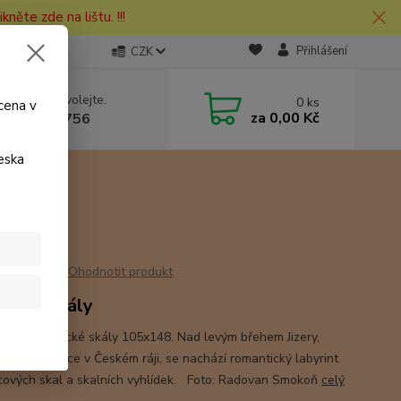
kněte zde na lištu. !!!
Přihlášení
CZK
 si rady? Zavolejte.
0
ks
cena v
za
0,00 Kč
 730 127 756
eska
ly
Ohodnotit produkt
dické skály
nice Besedické skály 105x148. Nad levým břehem Jizery,
 obce Besedice v Českém ráji, se nachází romantický labyrint
cových skal a skalních vyhlídek. Foto: Radovan Smokoň
celý