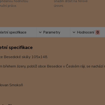
přidanou hodnotou
snažím držet na férové
ruční práce.
úrovni.
etní specifikace
Parametry
Hodnocení
0
tní specifikace
ce Besedické skály 105x148.
 břehem Jizery, poblíž obce Besedice v Českém ráji, se nachází r
dovan Smokoň