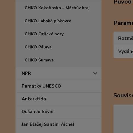
Původ 
CHKO Kokořínsko – Máchův kraj
CHKO Labské pískovce
Param
CHKO Orlické hory
Rozmě
CHKO Pálava
Vydán
CHKO Šumava
NPR
Památky UNESCO
Souvise
Antarktida
Dušan Jurkovič
Jan Blažej Santini Aichel