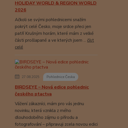
HOLIDAY WORLD & REGION WORLD
2026
Ačkoli se svými pohlednicemi snažím
pokrýt celé Česko, moje srdce přeci jen
patří Krušným horám, které mám z velké
části prošlapané a ve kterých jsem ...
číst
celé
27.08.2025
Pohlednice Česka
BIRDSEYE – Nová edice pohlednic
českého ptactva
Vážení zákazníci, mám pro vás jednu
novinku, která vznikla z mého
dlouhodobého zájmu o přírodu a
fotografování – připravuji zcela novou edici