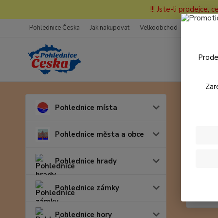
!!! Jste-li prodejce, 
Pohlednice Česka
Jak nakupovat
Velkoobchod
Fotogaleri
Prode
Zar
Úvod
Pohlednice místa
6600
Pohlednice města a obce
Pohlednice hrady
Pohlednice zámky
Pohlednice hory