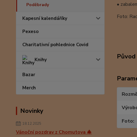
• zabalen
Poděbrady
Foto: Ra
Kapesní kalendáříky
Pexeso
Charitativní pohlednice Covid
Původ 
Knihy
Bazar
Param
Merch
Rozmě
Výrob
Novinky
Foto
18.12.2025
Vánoční pozdrav z Chomutova 🎄