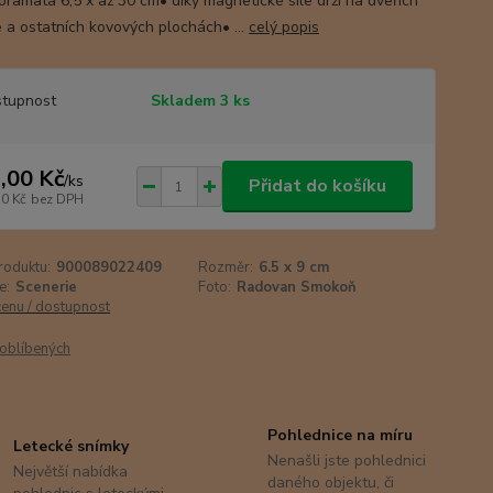
oramata 6,5 x až 30 cm• díky magnetické síle drží na dveřích
e a ostatních kovových plochách• ...
celý popis
tupnost
Skladem 3 ks
,00 Kč
/
ks
Přidat do košíku
50 Kč
bez DPH
roduktu:
900089022409
Rozměr:
6.5 x 9 cm
e:
Scenerie
Foto:
Radovan Smokoň
cenu / dostupnost
oblíbených
Pohlednice na míru
Letecké snímky
Nenašli jste pohlednici
Největší nabídka
daného objektu, či