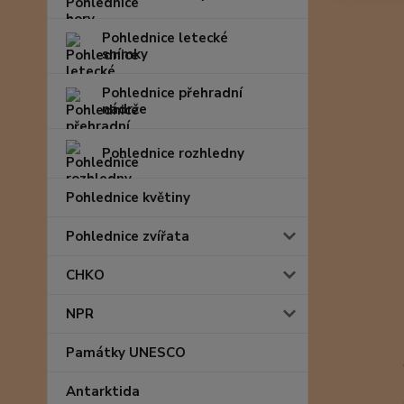
Pohlednice letecké
snímky
Pohlednice přehradní
nádrže
Pohlednice rozhledny
Pohlednice květiny
Pohlednice zvířata
CHKO
NPR
Památky UNESCO
Antarktida