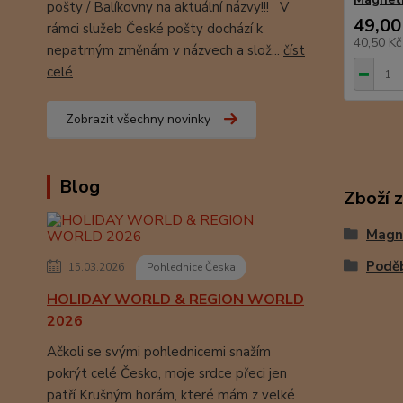
pošty / Balíkovny na aktuální názvy!!! V
49,00
rámci služeb České pošty dochází k
40,50 K
nepatrným změnám v názvech a slož...
číst
celé
Zobrazit všechny novinky
Blog
Zboží 
Magn
Podě
15.03.2026
Pohlednice Česka
HOLIDAY WORLD & REGION WORLD
2026
Ačkoli se svými pohlednicemi snažím
pokrýt celé Česko, moje srdce přeci jen
patří Krušným horám, které mám z velké