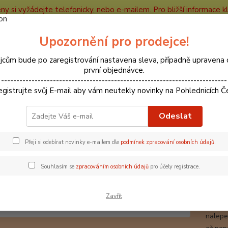
ceny si vyžádejte telefonicky, nebo e-mailem. Pro bližší informace kli
e
Kontakty
Partneři
Recenze
Blog
Upozornění pro prodejce!
Nevíte
jcům bude po zaregistrování nastavena sleva, případně upravena 
Hledat
+420
první objednávce.
--------------------------------------------------------------------------
egistrujte svůj E-mail aby vám neutekly novinky na Pohlednicích Č
Magnetky
Poděbrady
Magnetka Poděbrady
Odeslat
etka Poděbrady
Přeji si odebírat novinky e-mailem dle
podmínek zpracování osobních údajů
.
Souhlasím se
zpracováním osobních údajů
pro účely registrace.
Fot
Magnet
Zavřít
lednici
nalepe