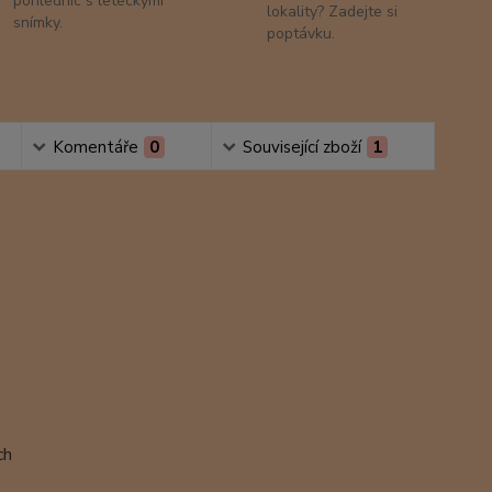
pohlednic s leteckými
lokality? Zadejte si
snímky.
poptávku.
Komentáře
0
Související zboží
1
ch