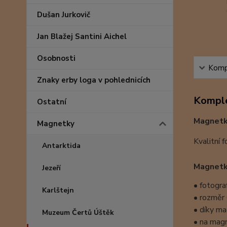
Dušan Jurkovič
Jan Blažej Santini Aichel
Osobnosti
Kompl
Znaky erby loga v pohlednicích
Komple
Ostatní
Magnetk
Magnetky
Kvalitní 
Antarktida
Magnet
Jezeří
• fotogra
Karlštejn
• rozměr 
• díky ma
Muzeum Čertů Úštěk
• na magn