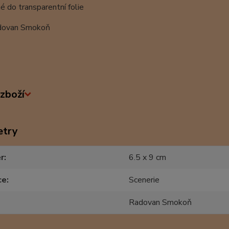
é do transparentní folie
dovan Smokoň
zboží
etry
r
6.5 x 9 cm
ce
Scenerie
Radovan Smokoň