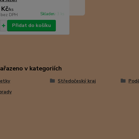
 Kč
/
ks
Skladem 3 ks
č
bez DPH
Přidat do košíku
zařazeno v kategoriích
etky
Středočeský kraj
Pod
brady