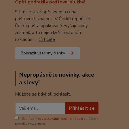
Opět podražily poštovní služby!
S tím se také opět zvedla cena
poštovních známek. V České republice
Česká pošta opakovaně zvyšuje ceny
známek, a to nejen kvůli rostoucím
nákladům ...
číst celé
Zobrazit všechny články
Nepropásněte novinky, akce
a slevy!
Můžete se kdykoli odhlásit.
Přihlásit se
Souhlasím se
zpracováním osobních údajů
za účelem
rozesílky newsletteru.