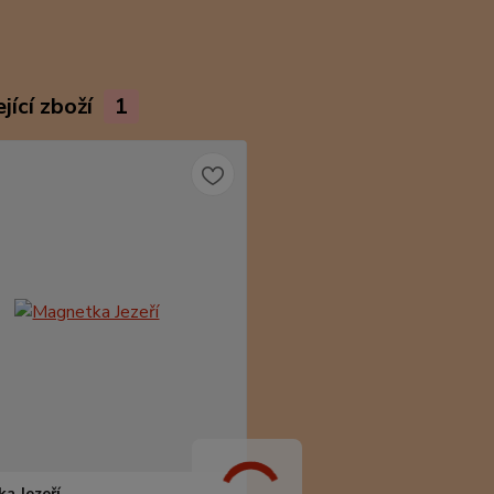
jící zboží
1
a Jezeří