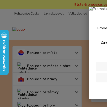
!!! Jste-li prodejce, 
Pohlednice Česka
Jak nakupovat
Velkoobchod
Fotogaleri
Prode
Zar
Úvod
Pohlednice místa
Magn
Pohlednice města a obce
Pohlednice hrady
Pohlednice zámky
Pohlednice hory