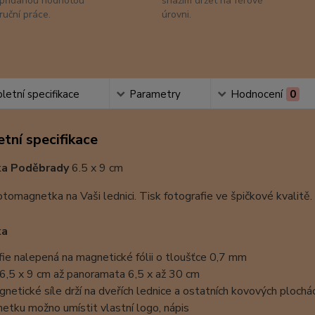
přidanou hodnotou
snažím držet na férové
ruční práce.
úrovni.
etní specifikace
Parametry
Hodnocení
0
tní specifikace
a Poděbrady
6.5 x 9 cm
fotomagnetka na Vaši lednici. Tisk fotografie ve špičkové kvalitě.
ka
fie nalepená na magnetické fólii o tloušťce 0,7 mm
6,5 x 9 cm až panoramata 6,5 x až 30 cm
gnetické síle drží na dveřích lednice a ostatních kovových plochá
etku možno umístit vlastní logo, nápis