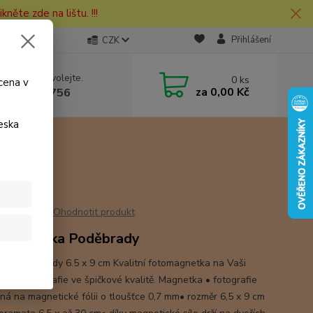
kněte zde na lištu. !!!
Přihlášení
CZK
 si rady? Zavolejte.
0
ks
cena v
za
0,00 Kč
 730 127 756
eska
Ohodnotit produkt
omagnetka Poděbrady
ka Poděbrady 6.5 x 9 cm Kvalitní fotomagnetka na Vaši
. Tisk fotografie ve špičkové kvalitě. Magnetka • fotografie
ná na magnetické fólii o tloušťce 0,7 mm• rozměr 6,5 x 9 cm