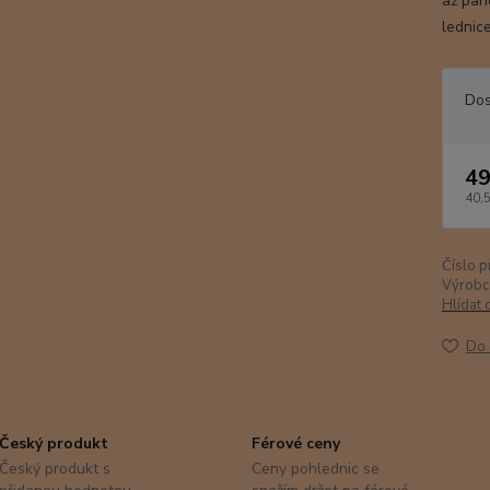
až pan
lednic
Dos
49
40,
Číslo p
Výrobc
Hlídat 
Do 
Český produkt
Férové ceny
Český produkt s
Ceny pohlednic se