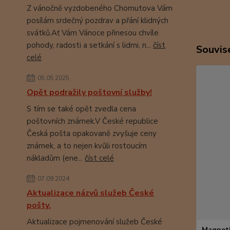
Z vánočně vyzdobeného Chomutova Vám
posílám srdečný pozdrav a přání klidných
svátků.Ať Vám Vánoce přinesou chvíle
pohody, radosti a setkání s lidmi, n...
číst
Souvise
celé
05.05.2025
Opět podražily poštovní služby!
S tím se také opět zvedla cena
poštovních známek.V České republice
Česká pošta opakovaně zvyšuje ceny
známek, a to nejen kvůli rostoucím
nákladům (ene...
číst celé
07.09.2024
Aktualizace názvů služeb České
pošty.
Aktualizace pojmenování služeb České
Magnetk