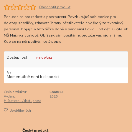
Ohodnotit produkt
Pohlednice pro radost a povzbuzení. Povzbuzující pohlednice pro
doktory, sestřičky, zdravotní bratry, očetřovatele a veškerý zdravotnický
personál, bojující v této těžké době s pandemií Covidu, od dětí a učitelek
MŠ Mašinka v Jirkově. Obrázek vám posíláme, protože vás rádi máme.
Kdo se na něj podívá...
celý popis
Dostupnost
na dotaz
/
ks
Momentálně není k dispozici
Číslo produktu:
Char013
Vydáno:
2020
Hlídat cenu / dostupnost
Do oblíbených
Český produkt