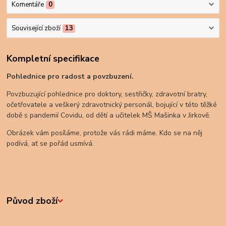
Komentáře
0
Související zboží
13
Kompletní specifikace
Pohlednice pro radost a povzbuzení.
Povzbuzující pohlednice pro doktory, sestřičky, zdravotní bratry,
očetřovatele a veškerý zdravotnický personál, bojující v této těžké
době s pandemií Covidu, od dětí a učitelek MŠ Mašinka v Jirkově.
Obrázek vám posíláme, protože vás rádi máme. Kdo se na něj
podívá, ať se pořád usmívá.
Původ zboží