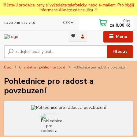
!!! Jste-li prodejce, ceny si vyžádejte telefonicky, nebo e-mailem. Pro bližší
informace klikněte zde na lištu. !!!
0
ks
CZK
+420 730 127 756
za
0,00 Kč
Menu
Hledat
Úvod
Charitativní pohlednice Covid
Pohlednice pro radost a povzbuzení
Pohlednice pro radost a
povzbuzení