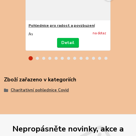
Pohlednice pro radost a povzbuzení
Pohlednice 
na dotaz
/
ks
/
ks
Detail
Zboží zařazeno v kategoriích
Charitativní pohlednice Covid
Nepropásněte novinky, akce a