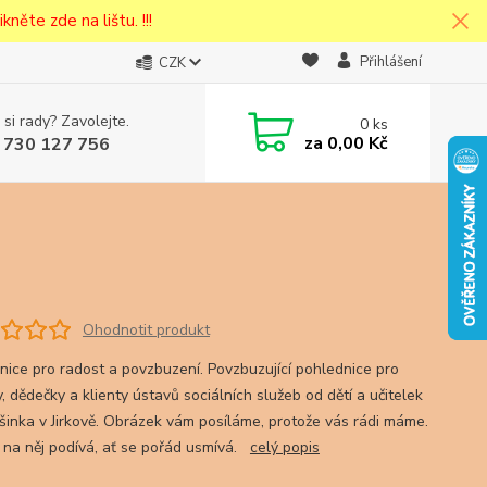
kněte zde na lištu. !!!
Přihlášení
CZK
 si rady? Zavolejte.
0
ks
cena v
za
0,00 Kč
 730 127 756
eska
Ohodnotit produkt
nice pro radost a povzbuzení. Povzbuzující pohlednice pro
, dědečky a klienty ústavů sociálních služeb od dětí a učitelek
inka v Jirkově. Obrázek vám posíláme, protože vás rádi máme.
 na něj podívá, ať se pořád usmívá.
celý popis