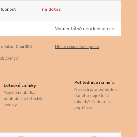
tupnost
na dotaz
Momentálně není k dispozici
roduktu:
Char004
Hlídat cenu / dostupnost
oblíbených
Pohlednice na míru
Letecké snímky
Nenašli jste pohlednici
Největší nabídka
daného objektu, či
pohlednic s leteckými
lokality? Zadejte si
snímky.
poptávku.