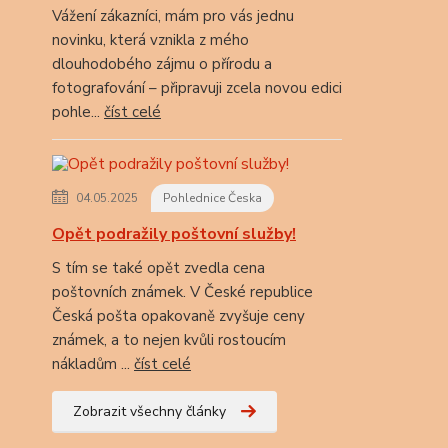
Vážení zákazníci, mám pro vás jednu
novinku, která vznikla z mého
dlouhodobého zájmu o přírodu a
fotografování – připravuji zcela novou edici
pohle...
číst celé
04.05.2025
Pohlednice Česka
Opět podražily poštovní služby!
S tím se také opět zvedla cena
poštovních známek. V České republice
Česká pošta opakovaně zvyšuje ceny
známek, a to nejen kvůli rostoucím
nákladům ...
číst celé
Zobrazit všechny články