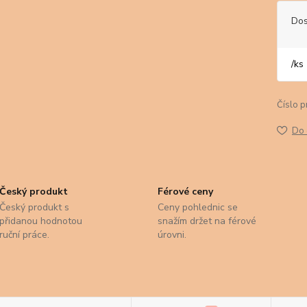
Dos
/
ks
Číslo p
Do 
Český produkt
Férové ceny
Český produkt s
Ceny pohlednic se
přidanou hodnotou
snažím držet na férové
ruční práce.
úrovni.