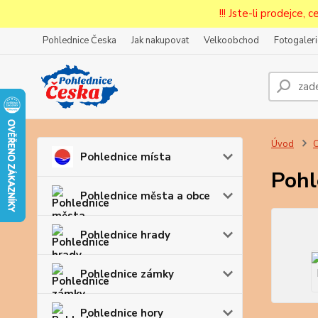
!!! Jste-li prodejce, 
Pohlednice Česka
Jak nakupovat
Velkoobchod
Fotogaleri
Prode
Zar
Úvod
C
Pohlednice místa
Pohl
Pohlednice města a obce
Pohlednice hrady
Pohlednice zámky
Pohlednice hory