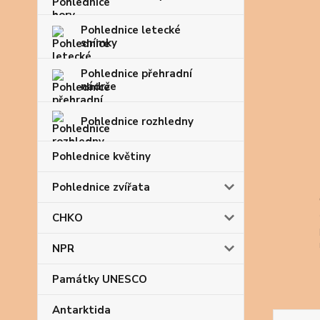
Pohlednice letecké
snímky
Pohlednice přehradní
nádrže
Pohlednice rozhledny
Pohlednice květiny
Pohlednice zvířata
CHKO
NPR
Památky UNESCO
Antarktida