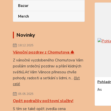
Bazar
Merch
Novinky
18.12.2025
Vánoční pozdrav z Chomutova 🎄
Z vánočně vyzdobeného Chomutova Vám
posílám srdečný pozdrav a přání klidných
svátků.Ať Vám Vánoce přinesou chvíle
pohody, radosti a setkání s lidmi, n...
číst
Pohledn
celé
/
ks
05.05.2025
Opět podražily poštovní služby!
S tím se také opět zvedla cena