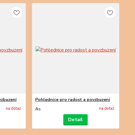
vzbuzení
Pohlednice pro radost a povzbuzení
na dotaz
na dotaz
/
ks
Detail