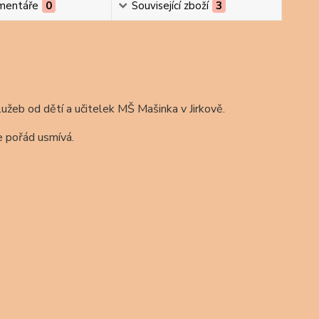
mentáře
0
Související zboží
3
lužeb od dětí a učitelek MŠ Mašinka v Jirkově.
e pořád usmívá.