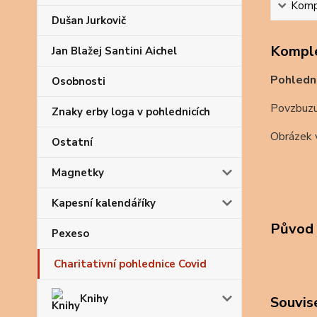
Kompl
Dušan Jurkovič
Komple
Jan Blažej Santini Aichel
Pohledni
Osobnosti
Povzbuzuj
Znaky erby loga v pohlednicích
Obrázek v
Ostatní
Magnetky
Kapesní kalendáříky
Původ 
Pexeso
Charitativní pohlednice Covid
Knihy
Souvise