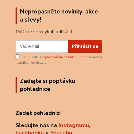
Nepropásněte novinky, akce
a slevy!
Můžete se kdykoli odhlásit.
Přihlásit se
Souhlasím se
zpracováním osobních údajů
za účelem
rozesílky newsletteru.
Zadejte si poptávku
pohlednice
Zadat pohlednici
Sledujte nás na
Instagramu
,
Facebooku
a
Youtubu
.