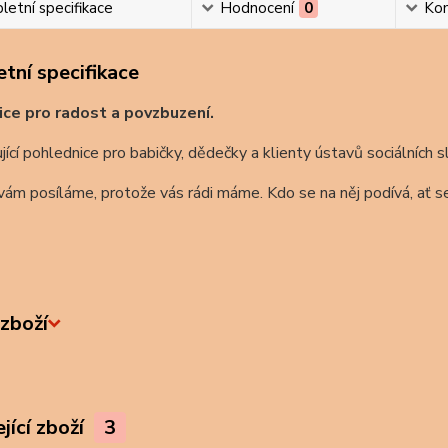
etní specifikace
Hodnocení
0
Ko
tní specifikace
ce pro radost a povzbuzení.
ící pohlednice pro babičky, dědečky a klienty ústavů sociálních s
ám posíláme, protože vás rádi máme. Kdo se na něj podívá, ať s
zboží
jící zboží
3