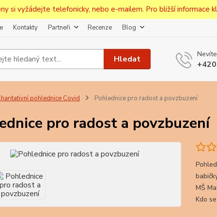
ceny si vyžádejte telefonicky, nebo e-mailem. Pro bližší informace kli
e
Kontakty
Partneři
Recenze
Blog
Upozornění pro prodejce!
Nevíte
jcům bude po zaregistrování nastavena sleva, případně upravena 
Hledat
+420
první objednávce.
--------------------------------------------------------------------------
egistrujte svůj E-mail aby vám neutekly novinky na Pohlednicích Č
haritativní pohlednice Covid
Pohlednice pro radost a povzbuzení
Odeslat
ednice pro radost a povzbuzení
Přeji si odebírat novinky e-mailem dle
podmínek zpracování osobních údajů
.
Souhlasím se
zpracováním osobních údajů
pro účely registrace.
Pohled
babičky
Zavřít
MŠ Maš
Kdo se