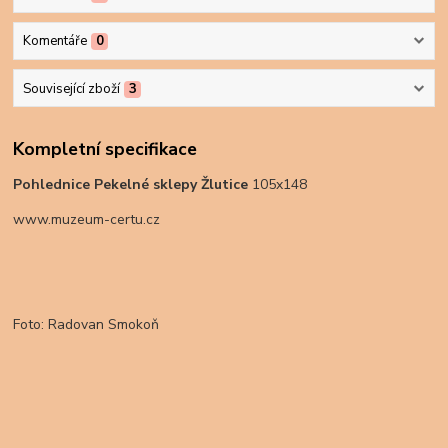
Komentáře
0
Související zboží
3
Kompletní specifikace
Pohlednice Pekelné sklepy Žlutice
105x148
www.muzeum-certu.cz
Foto: Radovan Smokoň