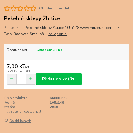
Ohodnotit produkt
Pekelné sklepy Žlutice
Pohlednice Pekelné sklepy Žlutice 105x148 www.muzeum-certu.cz
Foto: Radovan Smokoň
celý popis
Dostupnost
Skladem 22 ks
7,00 Kč
/
ks
5,79 Kč
bez DPH
Přidat do košíku
Číslo produktu:
66000155
Rozměr:
105x148
Vydáno:
2016
Hlídat cenu / dostupnost
Do oblíbených