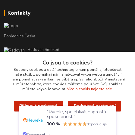
Kontakty
Pohlednice Česka
Radovan Smokoň
+420 730 127 756
Co jsou to cookies?
r.smokon@pohlednicecr.cz
Soubory cookies a další technologie nám pomáhají zlepšovat
naše služby, pomáhají nám analyzovat výkon webu a umožňují
nám pomáhat zákazníkům ve výběru správného zboží. V nastavení
si můžete vybrat, které cookies můžeme používat. Svůj souhlas
můžete kdykoliv odvolat.
Více o cookis najdete zde.
Přijmout nezbytné
Podrobné nastavení
Upravit sběr cookies.
“Rychle, spolehlivě, naprostá
spokojenost.”
Přijmout všechny
100 %
doporučuje
Radovan Smokoň - 2019 - www.foto-lokalit.cz
Overenyweb.cz
Vytvořeno na
Eshop-rychle.cz