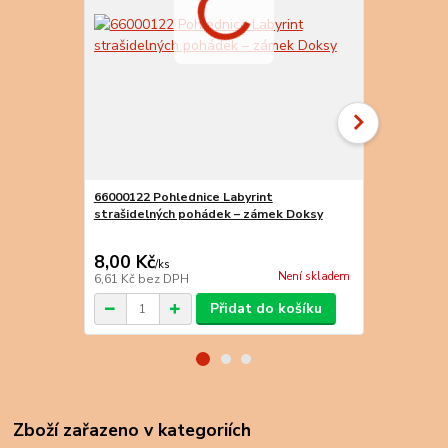
66000122 Pohlednice Labyrint
66000123 Po
strašidelných pohádek – zámek Doksy
strašidelný
8,00 Kč
8,00 Kč
/
ks
/
k
Není skladem
6,61 Kč
bez DPH
6,61 Kč
bez 
Přidat do košíku
Zboží zařazeno v kategoriích