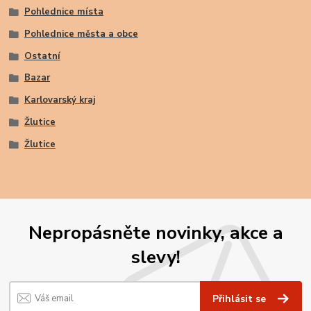
Pohlednice místa
Pohlednice města a obce
Ostatní
Bazar
Karlovarský kraj
Žlutice
Žlutice
Nepropásněte novinky, akce a
slevy!
Přihlásit se