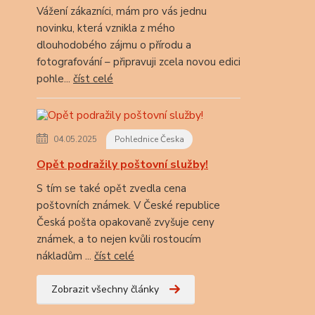
Vážení zákazníci, mám pro vás jednu
novinku, která vznikla z mého
dlouhodobého zájmu o přírodu a
fotografování – připravuji zcela novou edici
pohle...
číst celé
04.05.2025
Pohlednice Česka
Opět podražily poštovní služby!
S tím se také opět zvedla cena
poštovních známek. V České republice
Česká pošta opakovaně zvyšuje ceny
známek, a to nejen kvůli rostoucím
nákladům ...
číst celé
Zobrazit všechny články