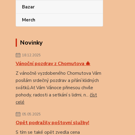
Bazar
Merch
Novinky
18.12.2025
Vánoční pozdrav z Chomutova 🎄
Z vánočně vyzdobeného Chomutova Vám
posílám srdečný pozdrav a přání klidných
svátků.Ať Vám Vánoce přinesou chvíle
pohody, radosti a setkání s lidmi, n...
číst
celé
05.05.2025
Opět podražily poštovní služby!
S tím se také opět zvedla cena