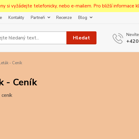
ceny si vyžádejte telefonicky, nebo e-mailem. Pro bližší informace kli
e
Kontakty
Partneři
Recenze
Blog
Upozornění pro prodejce!
Nevíte
jcům bude po zaregistrování nastavena sleva, případně upravena 
Hledat
+420
první objednávce.
--------------------------------------------------------------------------
egistrujte svůj E-mail aby vám neutekly novinky na Pohlednicích Č
eták - Ceník
Odeslat
k - Ceník
Přeji si odebírat novinky e-mailem dle
podmínek zpracování osobních údajů
.
Souhlasím se
zpracováním osobních údajů
pro účely registrace.
Zavřít