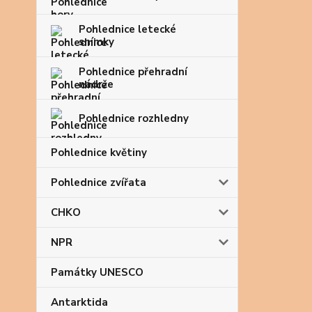
Pohlednice letecké
snímky
Pohlednice přehradní
nádrže
Pohlednice rozhledny
Pohlednice květiny
Pohlednice zvířata
CHKO
NPR
Památky UNESCO
Antarktida