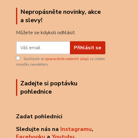
Nepropásněte novinky, akce
a slevy!
Můžete se kdykoli odhlásit.
Přihlásit se
Souhlasím se
zpracováním osobních údajů
za účelem
rozesílky newsletteru.
Zadejte si poptávku
pohlednice
Zadat pohlednici
Sledujte nás na
Instagramu
,
Facebooku
a
Youtubu
.