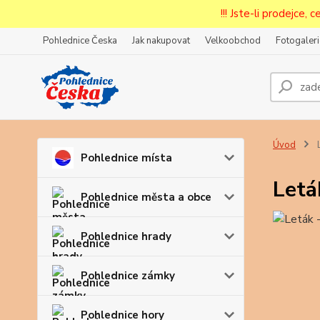
!!! Jste-li prodejce, 
Pohlednice Česka
Jak nakupovat
Velkoobchod
Fotogaleri
Prode
Zar
Úvod
L
Pohlednice místa
Letá
Pohlednice města a obce
Pohlednice hrady
Pohlednice zámky
Pohlednice hory