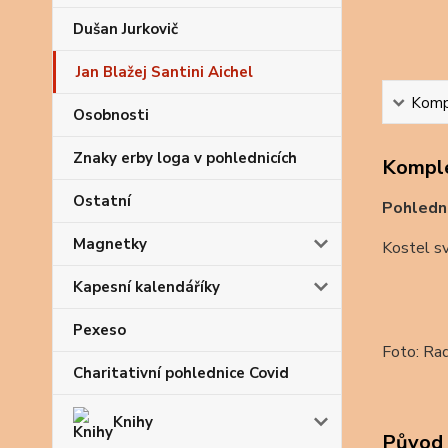
Dušan Jurkovič
Jan Blažej Santini Aichel
Kompl
Osobnosti
Znaky erby loga v pohlednicích
Komple
Ostatní
Pohledn
Magnetky
Kostel sv
Kapesní kalendáříky
Pexeso
Foto: Ra
Charitativní pohlednice Covid
Knihy
Původ 