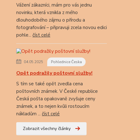
Vážení zákazníci, mám pro vás jednu
novinku, která vznikla z mého
dlouhodobého zájmu o přírodu a
fotografování – připravuji zcela novou edici
pohle...
číst celé
04.05.2025
Pohlednice Česka
Opět podražily poštovní služby!
S tím se také opět zvedla cena
poštovních známek. V České republice
Česká pošta opakovaně zvyšuje ceny
známek, a to nejen kvůli rostoucím
nákladům ...
číst celé
Zobrazit všechny články