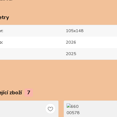
etry
r
105x148
o
2026
2025
jící zboží
7