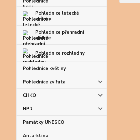
Pohlednice letecké
snímky
Pohlednice přehradní
nádrže
Pohlednice rozhledny
Pohlednice květiny
Pohlednice zvířata
CHKO
NPR
Památky UNESCO
Antarktida