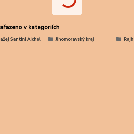
zařazeno v kategoriích
lažej Santini Aichel
Jihomoravský kraj
Rajh