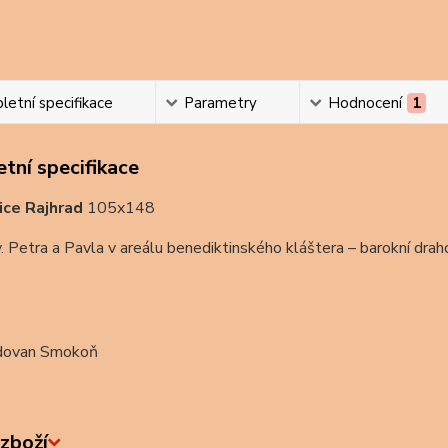
etní specifikace
Parametry
Hodnocení
1
tní specifikace
ice Rajhrad
105x148
. Petra a Pavla v areálu benediktinského kláštera – barokní drah
dovan Smokoň
zboží