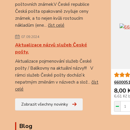
poštovních známek.V České republice
Česká pošta opakovaně zvyšuje ceny
známek, a to nejen kvůli rostoucím
nákladům (ene...
číst celé
07.09.2024
Aktualizace názvů služeb České
pošty.
Aktualizace pojmenování služeb České
pošty / Balíkovny na aktuální názvy!!! V
rámci služeb České pošty dochází k
nepatrným změnám v názvech a slož...
číst
6600051
celé
8,00 
6,61 Kč
Zobrazit všechny novinky
Blog