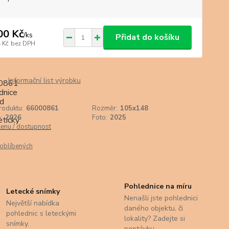
00 Kč
/
ks
Přidat do košíku
 Kč
bez DPH
Informační list výrobku
roduktu:
66000861
Rozměr:
105x148
:
2026
Foto:
2025
cenu / dostupnost
oblíbených
Pohlednice na míru
Letecké snímky
Nenašli jste pohlednici
Největší nabídka
daného objektu, či
pohlednic s leteckými
lokality? Zadejte si
snímky.
poptávku.