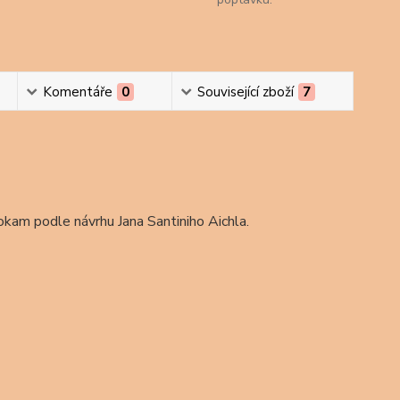
Komentáře
0
Související zboží
7
okam podle návrhu Jana Santiniho Aichla.