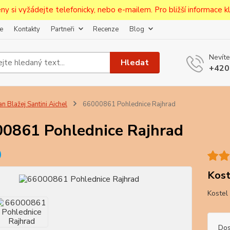
ceny si vyžádejte telefonicky, nebo e-mailem. Pro bližší informace kli
e
Kontakty
Partneři
Recenze
Blog
Upozornění pro prodejce!
Nevíte
jcům bude po zaregistrování nastavena sleva, případně upravena 
Hledat
+420
první objednávce.
--------------------------------------------------------------------------
egistrujte svůj E-mail aby vám neutekly novinky na Pohlednicích Č
an Blažej Santini Aichel
66000861 Pohlednice Rajhrad
Odeslat
0861 Pohlednice Rajhrad
Přeji si odebírat novinky e-mailem dle
podmínek zpracování osobních údajů
.
Souhlasím se
zpracováním osobních údajů
pro účely registrace.
Kost
Kostel
Zavřít
Dos