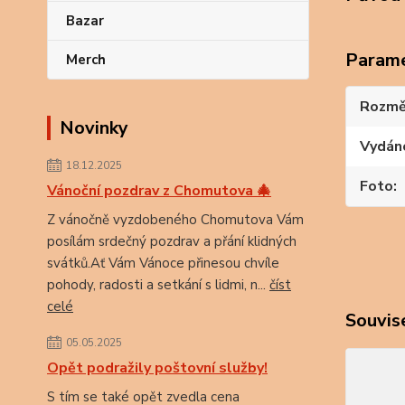
Bazar
Param
Merch
Rozmě
Novinky
Vydán
18.12.2025
Foto
Vánoční pozdrav z Chomutova 🎄
Z vánočně vyzdobeného Chomutova Vám
posílám srdečný pozdrav a přání klidných
svátků.Ať Vám Vánoce přinesou chvíle
pohody, radosti a setkání s lidmi, n...
číst
celé
Souvise
05.05.2025
Opět podražily poštovní služby!
S tím se také opět zvedla cena