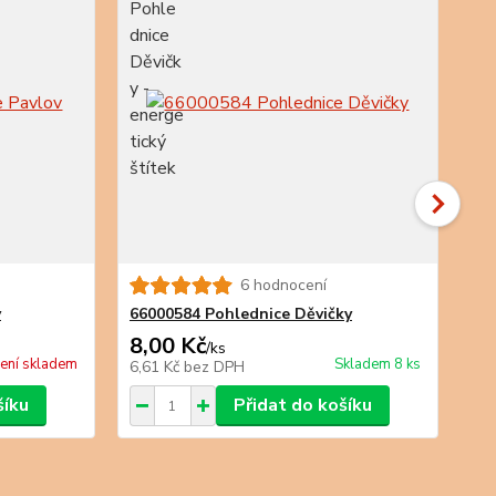
6 hodnocení
v
66000584 Pohlednice Děvičky
66
8,00 Kč
8,
/
ks
ení skladem
Skladem 8 ks
6,61 Kč
bez DPH
6,6
šíku
Přidat do košíku