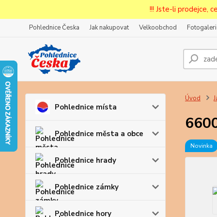
!!! Jste-li prodejce, 
Pohlednice Česka
Jak nakupovat
Velkoobchod
Fotogaleri
Prode
Zar
Úvod
J
Pohlednice místa
6600
Pohlednice města a obce
Novinka
Pohlednice hrady
Pohlednice zámky
Pohlednice hory