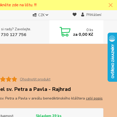
kněte zde na lištu. !!!
Přihlášení
CZK
 si rady? Zavolejte.
0
ks
cena v
za
0,00 Kč
 730 127 756
eska
Ohodnotit produkt
el sv. Petra a Pavla - Rajhrad
 sv. Petra a Pavla v areálu benediktinského kláštera
celý popis
tupnost
Skladem 39 ks