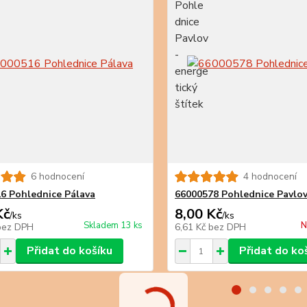
6 hodnocení
4 hodnocení
6 Pohlednice Pálava
66000578 Pohlednice Pavlo
Kč
8,00 Kč
/
ks
/
ks
Skladem 13 ks
N
bez DPH
6,61 Kč
bez DPH
Přidat do košíku
Přidat do ko